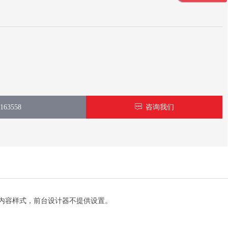
63558
ꁳ
咨询我们
内容样式，前台设计器不提供设置。