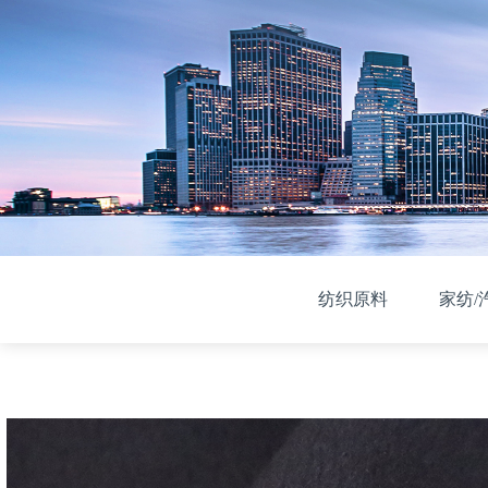
纺织原料
家纺/