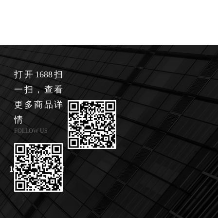
打开1688扫
一扫，查看
更多商品详
情
FOLLOW US
1688面料类店铺
1688成品类店铺