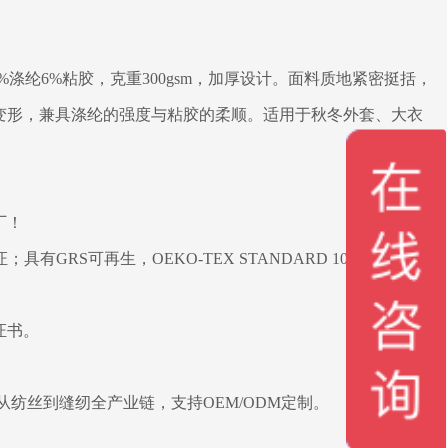
%涤纶6%粘胶，克重300gsm，加厚设计。面料质地紧密挺括，
变形，兼具涤纶的强度与粘胶的柔顺。适用于秋冬外套、大衣
厂！
有GRS可再生，OEKO-TEX STANDARD 100，ISO9001
证书。
，从纺丝到缝纫全产业链，支持OEM/ODM定制。