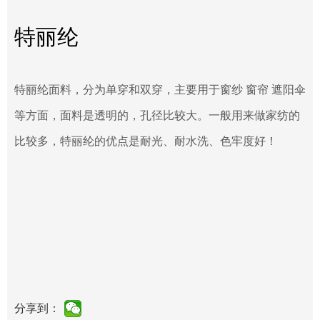
特丽纶
特丽纶面料，分为单穿和双穿，主要用于窗纱 窗帘 遮阳伞
等方面，面料是透明的，孔径比较大。一般用来做家纺的
比较多，特丽纶的优点是耐光、耐水洗、色牢度好！
分享到：