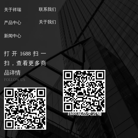
联系我们
关于祥瑞
关于我们
产品中心
新闻中心
打开1688扫一
扫，查看更多商
品详情
FOLLOW US
1688面料类店铺
1688成品类店铺